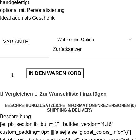
handgefertigt
optional mit Personalisierung
Ideal auch als Geschenk
VARIANTE
Zurücksetzen
IN DEN WARENKORB
Vergleichen
Zur Wunschliste hinzufügen
BESCHREIBUNG
ZUSÄTZLICHE INFORMATIONEN
REZENSIONEN (0)
SHIPPING & DELIVERY
Beschreibung
[et_pb_section fb_built=“1″ _builder_version=“4.16″
custom_padding=“0px||||false|false“ global_colors_info=“{}“]
[et_pb_row _builder_version=“4.16″ background_size=“initial“