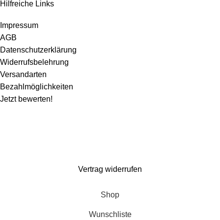
Hilfreiche Links
Impressum
AGB
Datenschutzerklärung
Widerrufsbelehrung
Versandarten
Bezahlmöglichkeiten
Jetzt bewerten!
Wir machen ein paar Tage Sommerurlaub und sind ab dem 1. August wieder für
euch da. Bestellen könnt ihr natürlich weiterhin*. Dazu gibt es 10% Rabatt auf
alles mit dem Code: Kaspero10 (
*entsprechend gelten verlängerte Lieferzeiten)
Vertrag widerrufen
Shop
Wunschliste