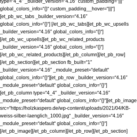
type=“4_4″ _builder_version=“4.16″ custom_padding=“|||“
global_colors_info=“{}“ custom_padding__hover=“|||“]
[et_pb_wc_tabs _builder_version=“4.16″
global_colors_info=“{}“] [/et_pb_wc_tabs][et_pb_wc_upsells
_builder_version=“4.16″ global_colors_info=“{}“]
[/et_pb_wc_upsells][et_pb_wc_related_products
_builder_version=“4.16″ global_colors_info=“{}“]
[/et_pb_wc_related_products][/et_pb_column][/et_pb_row]
[/et_pb_section][et_pb_section fb_built=“1″
_builder_version=“4.16″ _module_preset=“default“
global_colors_info=“{}“][et_pb_row _builder_version=“4.16″
_module_preset=“default“ global_colors_info=“{}“]
[et_pb_column type=“4_4″ _builder_version=“4.16″
_module_preset=“default“ global_colors_info=“{}“][et_pb_image
src=“https://holzkaspero.de/wp-content/uploads/2021/04/KB-
weiss-silber-laenglich_1000.jpg“ _builder_version=“4.16″
_module_preset=“default“ global_colors_info=“{}“]
[/et_pb_image][/et_pb_column][/et_pb_row][/et_pb_section]