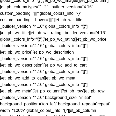
global_colors_info=“{}“][/et_pb_wc_images][/et_pb_column]
[et_pb_column type=“1_2″ _builder_version=“4.16″
custom_padding=“|||“ global_colors_info=“{}“
custom_padding__hover=“|||“][et_pb_wc_title
_builder_version=“4.16″ global_colors_info=“{}“]
[/et_pb_wc_title][et_pb_wc_rating _builder_version=“4.16″
global_colors_info=“{}“][/et_pb_wc_rating][et_pb_wc_price
_builder_version=“4.16″ global_colors_info=“{}“]
[/et_pb_wc_price][et_pb_wc_description
_builder_version=“4.16″ global_colors_info=“{}“]
[/et_pb_wc_description][et_pb_wc_add_to_cart
_builder_version=“4.16″ global_colors_info=“{}“]
[/et_pb_wc_add_to_cart][et_pb_wc_meta
_builder_version=“4.16″ global_colors_info=“{}“]
[/et_pb_wc_meta][/et_pb_column][/et_pb_row][et_pb_row
_builder_version=“4.16″ background_size=“initial“
background_position=“top_left“ background_repeat=“repeat“
width=“100%“ global_colors_info=“{}“][et_pb_column