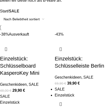
bieten wir diese noch als B-Ware an.
Start
SALE
-38%
Ausverkauft
-43%
Einzelstück:
Einzelstück:
Schlüsselboard
Schlüsselleiste Berlin
KasperoKey Mini
Geschenkideen
,
SALE
39,90
€
69,90
€
Geschenkideen
,
SALE
SALE
29,90
€
48,00
€
Einzelstück
SALE
Einzelstück