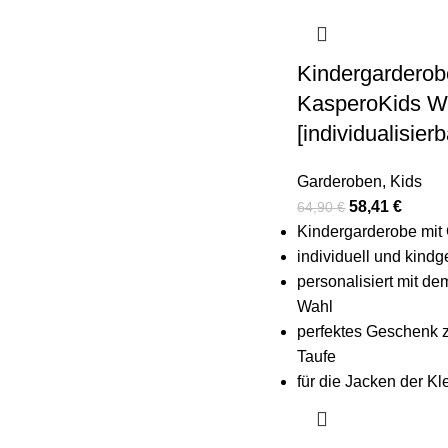
Kindergarderob
KasperoKids 
[individualisierb
Garderoben
,
Kids
58,41
€
64,90
€
Kindergarderobe mit
individuell und kindg
personalisiert mit d
Wahl
perfektes Geschenk 
Taufe
für die Jacken der Kl