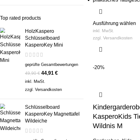
Top rated products
Ausführung wählen
inkl. MwSt.
HolzKaspero
Schlüsselboard
zzgl.
Versandkosten
KasperoKey Mini
geprüfte Gesamtbewertungen
-20%
44,91
€
49,90
€
inkl. MwSt.
zzgl.
Versandkosten
Kindergarderob
Schlüsselboard
KasperoKey Magnettafel
KasperoKids Ti
Wildeiche
Wildnis M