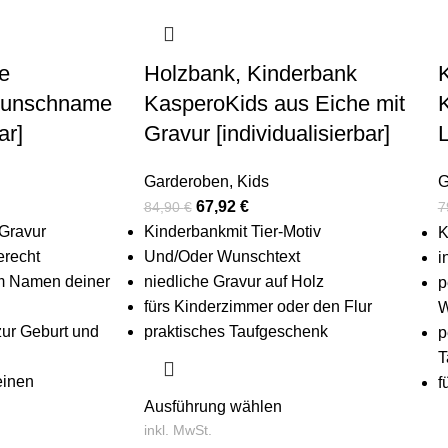
e
Holzbank, Kinderbank
Wunschname
KasperoKids aus Eiche mit
ar]
Gravur [individualisierbar]
L
Garderoben
,
Kids
G
67,92
€
84,90
€
7
 Gravur
Kinderbankmit Tier-Motiv
K
erecht
Und/Oder Wunschtext
i
em Namen deiner
niedliche Gravur auf Holz
p
fürs Kinderzimmer oder den Flur
W
zur Geburt und
praktisches Taufgeschenk
p
T
einen
f
Ausführung wählen
inkl. MwSt.