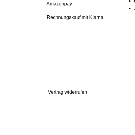
Amazonpay
Rechnungskauf mit Klarna
uch da. Bestellen könnt ihr natürlich weiterhin*. Dazu gibt es 10% Rabatt auf
gelten verlängerte Lieferzeiten)
Vertrag widerrufen