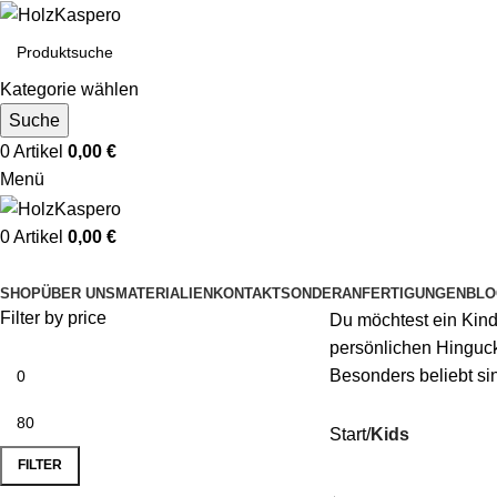
Kategorie wählen
Suche
0
Artikel
0,00
€
Menü
0
Artikel
0,00
€
Kategorien durchsuchen
SHOP
ÜBER UNS
MATERIALIEN
KONTAKT
SONDERANFERTIGUNGEN
BLO
Filter by price
Du möchtest ein Kin
persönlichen Hinguck
Besonders beliebt si
Start
Kids
FILTER