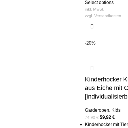
Select options
inkl. MwSt.
zzgl.
Versandkosten
-20%
Kinderhocker K
aus Eiche mit 
[individualisierb
Garderoben
,
Kids
59,92
€
74,90
€
Kinderhocker mit Tie