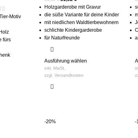
Holzgarderobe mit Gravur
s
die süße Variante für deine Kinder
m
Tier-Motiv
mit niedlichen Waldtierbewohnern
J
schlichte Kindergarderobe
O
 Holz
für Naturfreunde
a
e fürs
chenk
Ausführung wählen
A
inkl. MwSt.
i
zzgl.
Versandkosten
z
-20%
-