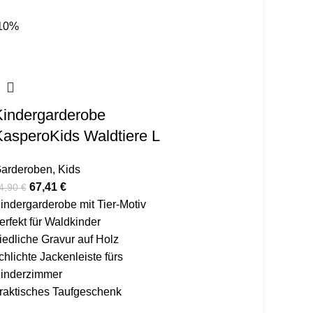
10%
Kindergarderobe
KasperoKids Waldtiere L
arderoben
,
Kids
67,41
€
4,90
€
indergarderobe mit Tier-Motiv
erfekt für Waldkinder
iedliche Gravur auf Holz
chlichte Jackenleiste fürs
inderzimmer
raktisches Taufgeschenk