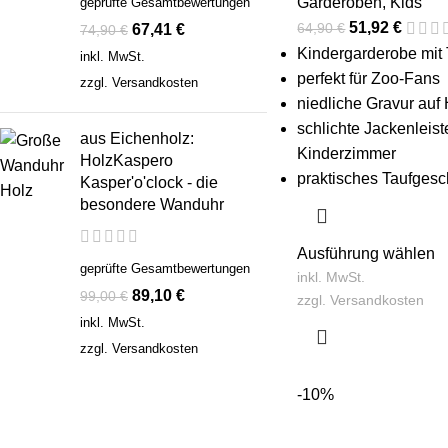
Garderoben
,
Kids
geprüfte Gesamtbewertungen
51,92
€
64,90
€
67,41
€
74,90
€
Kindergarderobe mit 
inkl. MwSt.
perfekt für Zoo-Fans
zzgl.
Versandkosten
niedliche Gravur auf
schlichte Jackenleist
aus Eichenholz:
Kinderzimmer
HolzKaspero
praktisches Taufges
Kasper'o'clock - die
besondere Wanduhr
Ausführung wählen
geprüfte Gesamtbewertungen
inkl. MwSt.
89,10
€
99,00
€
zzgl.
Versandkosten
inkl. MwSt.
zzgl.
Versandkosten
-10%