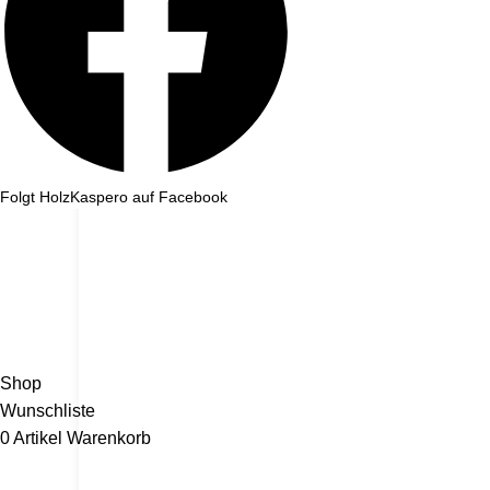
Folgt HolzKaspero auf Facebook
Wir machen ein paar Tage Sommerurlaub und sind ab dem 1. August wieder für e
Shop
Wunschliste
0
Artikel
Warenkorb