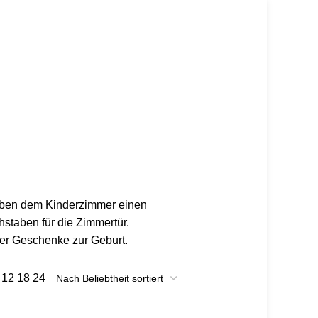
geben dem Kinderzimmer einen
hstaben für die Zimmertür.
der Geschenke zur Geburt.
9
12
18
24