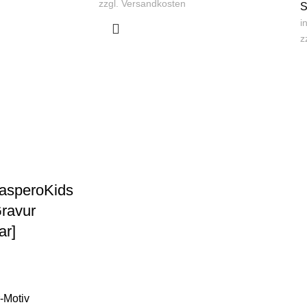
zzgl.
Versandkosten
S
i
z
asperoKids
Gravur
ar]
r-Motiv