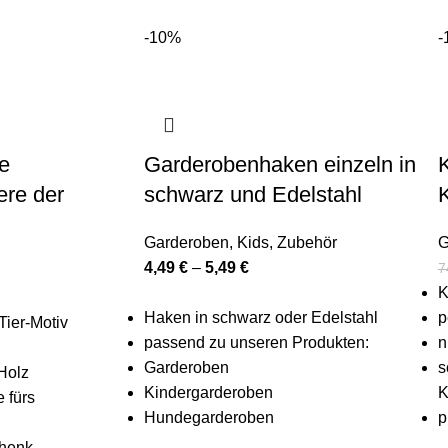
-10%
-
e
Garderobenhaken einzeln in
ere der
schwarz und Edelstahl
Garderoben
,
Kids
,
Zubehör
G
4,49
€
–
5,49
€
7
K
Haken in schwarz oder Edelstahl
p
Tier-Motiv
passend zu unseren Produkten:
n
Garderoben
s
 Holz
Kindergarderoben
K
e fürs
Hundegarderoben
p
chenk