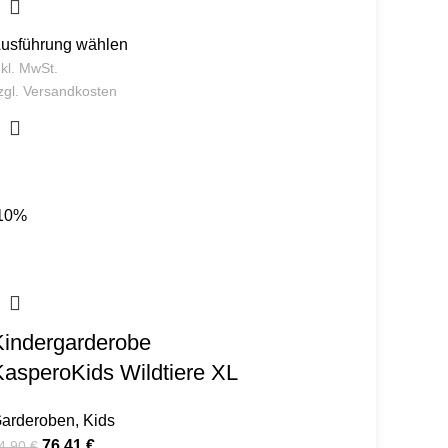
usführung wählen
nkl. MwSt.
zgl.
Versandkosten
10%
Kindergarderobe
KasperoKids Wildtiere XL
arderoben
,
Kids
76,41
€
4,90
€