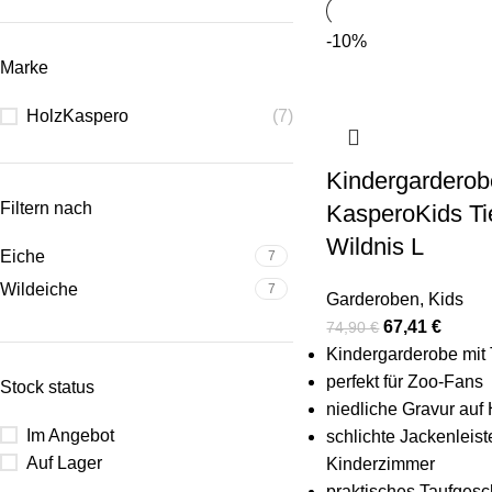
-10%
Marke
HolzKaspero
(7)
Kindergarderob
Filtern nach
KasperoKids Ti
Wildnis L
Eiche
7
Wildeiche
7
Garderoben
,
Kids
67,41
€
74,90
€
Kindergarderobe mit 
perfekt für Zoo-Fans
Stock status
niedliche Gravur auf
Im Angebot
schlichte Jackenleist
Auf Lager
Kinderzimmer
praktisches Taufges