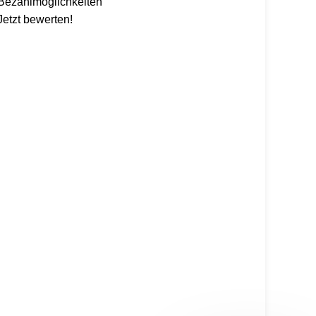
Bezahlmöglichkeiten
Jetzt bewerten!
 alles mit dem Code: Kaspero10 (
*entsprechend