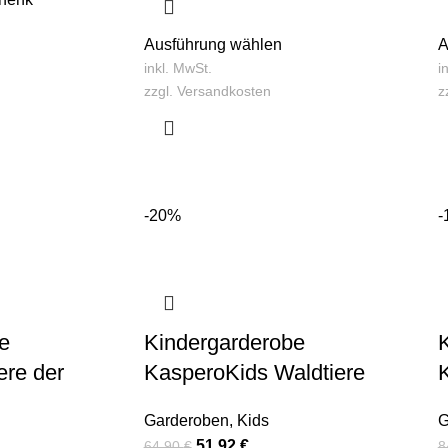
Ausführung wählen
A
inkl. MwSt.
i
zzgl.
Versandkosten
z
-20%
-
e
Kindergarderobe
ere der
KasperoKids Waldtiere
Garderoben
,
Kids
G
51,92
€
64,90
€
8