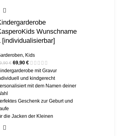
Kindergarderobe
KasperoKids Wunschname
 [individualisierbar]
arderoben
,
Kids
69,90
€
9,90
€
indergarderobe mit Gravur
ndividuell und kindgerecht
ersonalisiert mit dem Namen deiner
ahl
erfektes Geschenk zur Geburt und
aufe
ür die Jacken der Kleinen