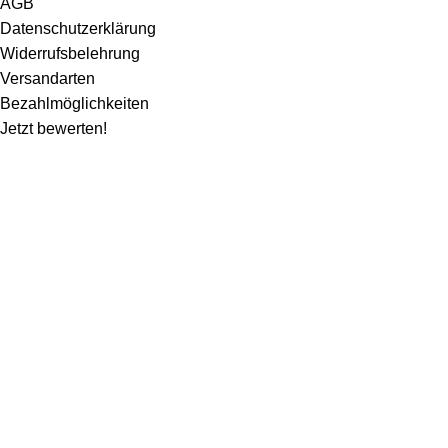
AGB
Datenschutzerklärung
Widerrufsbelehrung
Versandarten
Bezahlmöglichkeiten
Jetzt bewerten!
Wir machen ein paar Tage Sommerurlaub und sind ab dem 1. August wieder für
euch da. Bestellen könnt ihr natürlich weiterhin*. Dazu gibt es 10% Rabatt auf
alles mit dem Code: Kaspero10 (
*entsprechend gelten verlängerte Lieferzeiten)
Vertrag widerrufen
Shop
Seitenleiste
Wunschliste
Warenkorb