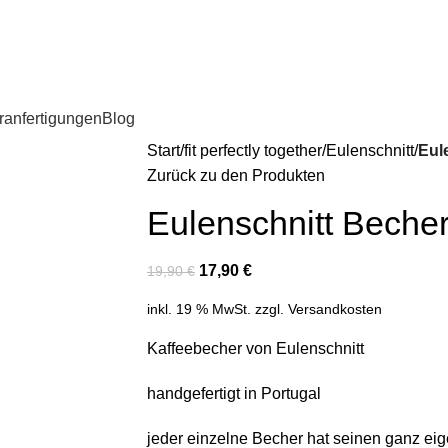
anfertigungen
Blog
Start
fit perfectly together
Eulenschnitt
Eul
Zurück zu den Produkten
Eulenschnitt Bech
17,90
€
19,90
€
inkl. 19 % MwSt.
zzgl.
Versandkosten
Kaffeebecher von Eulenschnitt
handgefertigt in Portugal
jeder einzelne Becher hat seinen ganz ei