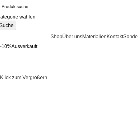
ategorie wählen
Suche
ategorien durchsuchen
Shop
Über uns
Materialien
Kontakt
Sonder
-10%
Ausverkauft
Klick zum Vergrößern