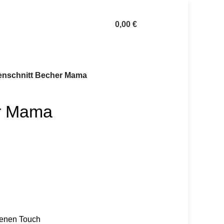
0,00
€
enschnitt Becher Mama
er Mama
genen Touch