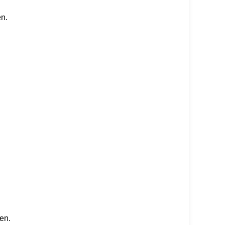
n.
en.