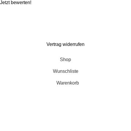
Jetzt bewerten!
Wir machen ein paar Tage Sommerurlaub und sind ab dem 1. August wieder für
euch da. Bestellen könnt ihr natürlich weiterhin*. Dazu gibt es 10% Rabatt auf
alles mit dem Code: Kaspero10 (
*entsprechend gelten verlängerte Lieferzeiten)
Vertrag widerrufen
Shop
Wunschliste
Warenkorb