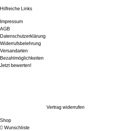
Hilfreiche Links
Impressum
AGB
Datenschutzerklärung
Widerrufsbelehrung
Versandarten
Bezahlmöglichkeiten
Jetzt bewerten!
Wir machen ein paar Tage Sommerurlaub und sind ab dem 1. August wieder für
euch da. Bestellen könnt ihr natürlich weiterhin*. Dazu gibt es 10% Rabatt auf
alles mit dem Code: Kaspero10 (
*entsprechend gelten verlängerte Lieferzeiten)
Vertrag widerrufen
Shop
Wunschliste