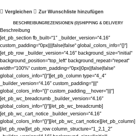
Vergleichen
Zur Wunschliste hinzufügen
BESCHREIBUNG
REZENSIONEN (0)
SHIPPING & DELIVERY
Beschreibung
[et_pb_section fb_built=“1″ _builder_version=“4.16″
custom_padding=“0px||||false|false“ global_colors_info=“{}“]
[et_pb_row _builder_version=“4.16″ background_size=“initial“
background_position=“top_left“ background_repeat=“repeat“
width=“100%“ custom_padding=“0px||0px||false|false“
global_colors_info=“{}“][et_pb_column type=“4_4″
_builder_version=“4.16″ custom_padding=“|||“
global_colors_info=“{}“ custom_padding__hover=“|||“]
[et_pb_wc_breadcrumb _builder_version=“4.16″
global_colors_info=“{}“][/et_pb_wc_breadcrumb]
[et_pb_wc_cart_notice _builder_version=“4.16″
global_colors_info=“{}“][/et_pb_wc_cart_notice][/et_pb_column]
[/et_pb_row][et_pb_row column_structure=“1_2,1_2″