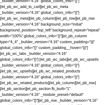
_builder_version=“4.16″ global_colors_info=“{}“]
[/et_pb_wc_add_to_cart][et_pb_wc_meta
_builder_version=“4.16″ global_colors_info=“{}“]
[/et_pb_wc_meta][/et_pb_column][/et_pb_row][et_pb_row
_builder_version=“4.16″ background_size=“initial“
background_position=“top_left“ background_repeat=“repeat“
width=“100%“ global_colors_info=“{}“][et_pb_column
type=“4_4″ _builder_version=“4.16″ custom_padding=“|||“
global_colors_info=“{}“ custom_padding__hover=“|||“]
[et_pb_wc_tabs _builder_version=“4.16″
global_colors_info=“{}“] [/et_pb_wc_tabs][et_pb_wc_upsells
_builder_version=“4.16″ global_colors_info=“{}“]
[/et_pb_wc_upsells][et_pb_wc_related_products
_builder_version=“4.16″ global_colors_info=“{}“]
[/et_pb_wc_related_products][/et_pb_column][/et_pb_row]
[/et_pb_section][et_pb_section fb_built=“1″
_builder_version=“4.16″ _module_preset=“default“
global_colors_info=“{}“][et_pb_row _builder_version=“4.16″