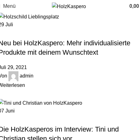
Menü
0,0
29
Juli
HINTER DEN KULISSEN
Neu bei HolzKaspero: Mehr individualisierte
Produkte mit deinem Wunschtext
Juli 29, 2021
Von
admin
Weiterlesen
07
Juni
HINTER DEN KULISSEN
Die HolzKasperos im Interview: Tini und
Christian stellen sich vor.