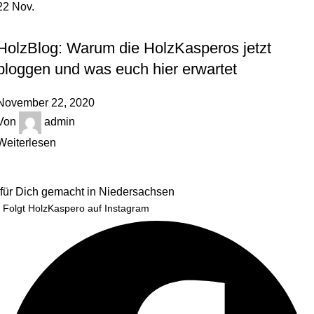
22
Nov.
,
HINTER DEN KULISSEN
HOLZBLOG
HolzBlog: Warum die HolzKasperos jetzt
bloggen und was euch hier erwartet
November 22, 2020
Von
admin
Weiterlesen
für Dich gemacht in Niedersachsen
Folgt HolzKaspero auf Instagram