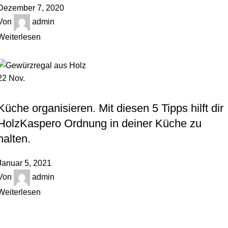
Dezember 7, 2020
Von
admin
Weiterlesen
22
Nov.
,
HOLZBLOG
ORDNUNGSTIPPS
Küche organisieren. Mit diesen 5 Tipps hilft dir
HolzKaspero Ordnung in deiner Küche zu
halten.
Januar 5, 2021
Von
admin
Weiterlesen