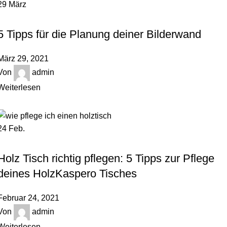
29
März
,
HOLZBLOG
ORDNUNGSTIPPS
5 Tipps für die Planung deiner Bilderwand
März 29, 2021
Von
admin
Weiterlesen
24
Feb.
,
HOLZBLOG
UNCATEGORIZED
Holz Tisch richtig pflegen: 5 Tipps zur Pflege
deines HolzKaspero Tisches
Februar 24, 2021
Von
admin
Weiterlesen