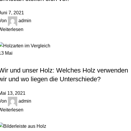
Juni 7, 2021
Von
admin
Weiterlesen
13
Mai
HOLZBLOG
Wir und unser Holz: Welches Holz verwenden
wir und wo liegen die Unterschiede?
Mai 13, 2021
Von
admin
Weiterlesen