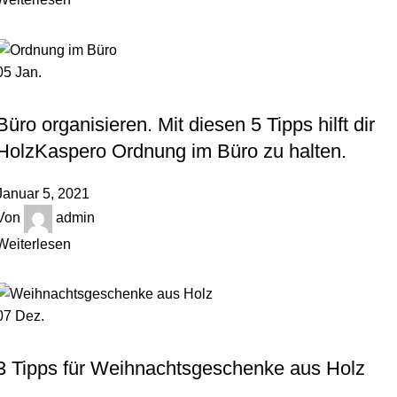
05
Jan.
,
HOLZBLOG
ORDNUNGSTIPPS
Büro organisieren. Mit diesen 5 Tipps hilft dir
HolzKaspero Ordnung im Büro zu halten.
Januar 5, 2021
Von
admin
Weiterlesen
07
Dez.
,
HOLZBLOG
UNCATEGORIZED
3 Tipps für Weihnachtsgeschenke aus Holz