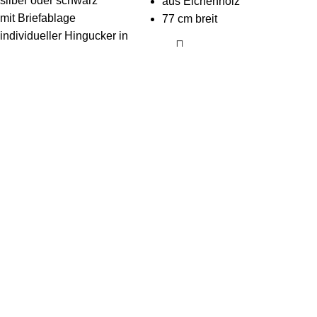
silber oder schwarz
aus Eichenholz
mit Briefablage
77 cm breit
individueller Hingucker in
deinem Flur
Ausführung wählen
inkl. MwSt.
zzgl.
Versandkosten
Select options
inkl. MwSt.
zzgl.
Versandkosten
-10%
-20%
Kindergarderobe
KasperoKids Tiere der