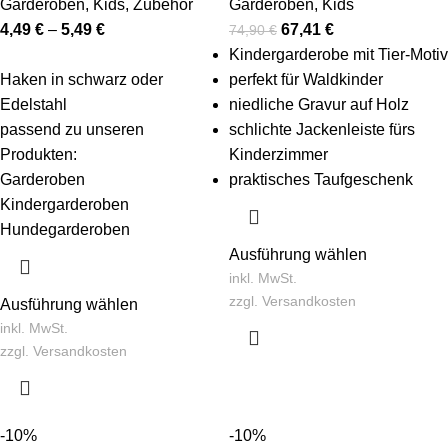
Garderoben
,
Kids
,
Zubehör
Garderoben
,
Kids
4,49
€
–
5,49
€
67,41
€
74,90
€
Kindergarderobe mit Tier-Motiv
Haken in schwarz oder
perfekt für Waldkinder
Edelstahl
niedliche Gravur auf Holz
passend zu unseren
schlichte Jackenleiste fürs
Produkten:
Kinderzimmer
Garderoben
praktisches Taufgeschenk
Kindergarderoben
Hundegarderoben
Ausführung wählen
inkl. MwSt.
zzgl.
Versandkosten
Ausführung wählen
inkl. MwSt.
zzgl.
Versandkosten
-10%
-10%