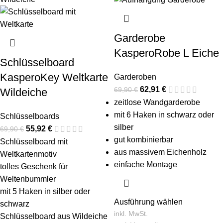
Garderobe
KasperoRobe L Eiche
Schlüsselboard
KasperoKey Weltkarte
Garderoben
62,91
€
69,90
€
Wildeiche
zeitlose Wandgarderobe
mit 6 Haken in schwarz oder
Schlüsselboards
silber
55,92
€
69,90
€
gut kombinierbar
Schlüsselboard mit
aus massivem Eichenholz
Weltkartenmotiv
einfache Montage
tolles Geschenk für
Weltenbummler
mit 5 Haken in silber oder
Ausführung wählen
schwarz
inkl. MwSt.
Schlüsselboard aus Wildeiche