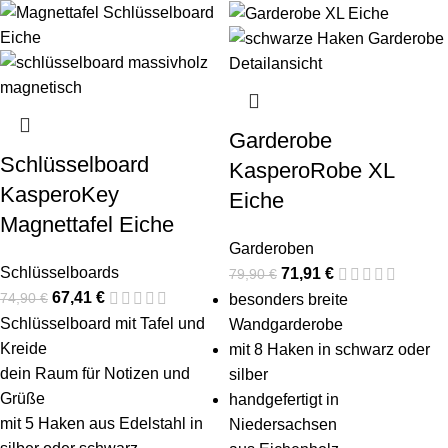
Garderobe
Schlüsselboard
KasperoRobe XL
KasperoKey
Eiche
Magnettafel Eiche
Garderoben
Schlüsselboards
71,91
€
79,90
€
67,41
€
74,90
€
besonders breite
Schlüsselboard mit Tafel und
Wandgarderobe
Kreide
mit 8 Haken in schwarz oder
dein Raum für Notizen und
silber
Grüße
handgefertigt in
mit 5 Haken aus Edelstahl in
Niedersachsen