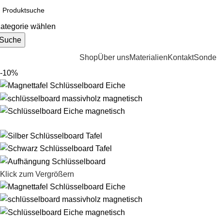
ategorie wählen
Suche
ategorien durchsuchen
Shop
Über uns
Materialien
Kontakt
Sonder
-10%
Klick zum Vergrößern