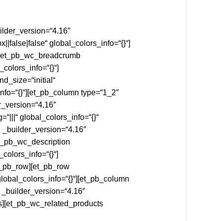
uilder_version=“4.16″
false|false“ global_colors_info=“{}“]
“][et_pb_wc_breadcrumb
colors_info=“{}“]
d_size=“initial“
nfo=“{}“][et_pb_column type=“1_2″
r_version=“4.16″
|||“ global_colors_info=“{}“
g _builder_version=“4.16″
et_pb_wc_description
colors_info=“{}“]
t_pb_row][et_pb_row
lobal_colors_info=“{}“][et_pb_column
 _builder_version=“4.16″
ls][et_pb_wc_related_products