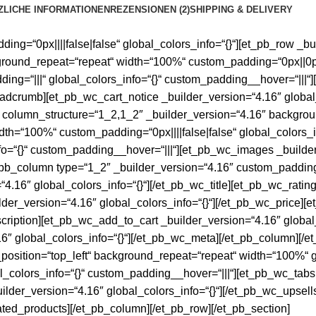
ZLICHE INFORMATIONEN
REZENSIONEN (2)
SHIPPING & DELIVERY
ding=“0px||||false|false“ global_colors_info=“{}“][et_pb_row _b
ground_repeat=“repeat“ width=“100%“ custom_padding=“0px||0px||
ing=“|||“ global_colors_info=“{}“ custom_padding__hover=“|||
eadcrumb][et_pb_wc_cart_notice _builder_version=“4.16″ global_
 column_structure=“1_2,1_2″ _builder_version=“4.16″ backgroun
th=“100%“ custom_padding=“0px||||false|false“ global_colors_i
nfo=“{}“ custom_padding__hover=“|||“][et_pb_wc_images _builde
pb_column type=“1_2″ _builder_version=“4.16″ custom_padding=“
4.16″ global_colors_info=“{}“][/et_pb_wc_title][et_pb_wc_ratin
lder_version=“4.16″ global_colors_info=“{}“][/et_pb_wc_price][
cription][et_pb_wc_add_to_cart _builder_version=“4.16″ global_
″ global_colors_info=“{}“][/et_pb_wc_meta][/et_pb_column][/e
position=“top_left“ background_repeat=“repeat“ width=“100%“ g
l_colors_info=“{}“ custom_padding__hover=“|||“][et_pb_wc_tabs
uilder_version=“4.16″ global_colors_info=“{}“][/et_pb_wc_upsel
ated_products][/et_pb_column][/et_pb_row][/et_pb_section]