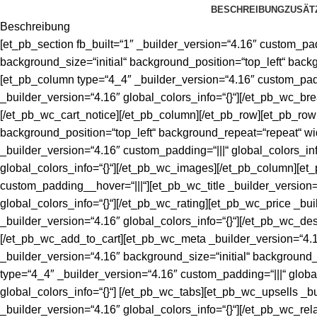
BESCHREIBUNG
ZUSÄT
Beschreibung
[et_pb_section fb_built=“1″ _builder_version=“4.16″ custom_pad
background_size=“initial“ background_position=“top_left“ back
[et_pb_column type=“4_4″ _builder_version=“4.16″ custom_padd
_builder_version=“4.16″ global_colors_info=“{}“][/et_pb_wc_br
[/et_pb_wc_cart_notice][/et_pb_column][/et_pb_row][et_pb_row
background_position=“top_left“ background_repeat=“repeat“ wid
_builder_version=“4.16″ custom_padding=“|||“ global_colors_i
global_colors_info=“{}“][/et_pb_wc_images][/et_pb_column][et_
custom_padding__hover=“|||“][et_pb_wc_title _builder_version=“
global_colors_info=“{}“][/et_pb_wc_rating][et_pb_wc_price _bui
_builder_version=“4.16″ global_colors_info=“{}“][/et_pb_wc_des
[/et_pb_wc_add_to_cart][et_pb_wc_meta _builder_version=“4.16
_builder_version=“4.16″ background_size=“initial“ background_
type=“4_4″ _builder_version=“4.16″ custom_padding=“|||“ globa
global_colors_info=“{}“] [/et_pb_wc_tabs][et_pb_wc_upsells _b
_builder_version=“4.16″ global_colors_info=“{}“][/et_pb_wc_rel