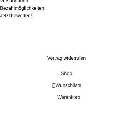
Versandarten
Bezahlmöglichkeiten
Jetzt bewerten!
Wir machen ein paar Tage Sommerurlaub und sind ab dem 1. August wieder für
euch da. Bestellen könnt ihr natürlich weiterhin*. Dazu gibt es 10% Rabatt auf
alles mit dem Code: Kaspero10 (
*entsprechend gelten verlängerte Lieferzeiten)
Vertrag widerrufen
Shop
Wunschliste
Warenkorb