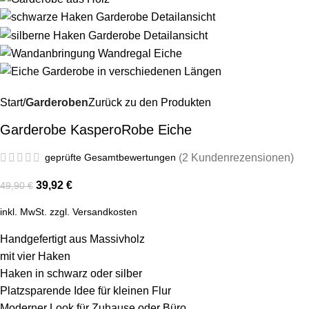
Start
Garderoben
Zurück zu den Produkten
Garderobe KasperoRobe Eiche
geprüfte Gesamtbewertungen
(
2
Kundenrezensionen)
39,92
€
49,90
€
inkl. MwSt.
zzgl.
Versandkosten
Handgefertigt aus Massivholz
mit vier Haken
Haken in schwarz oder silber
Platzsparende Idee für kleinen Flur
Moderner Look für Zuhause oder Büro