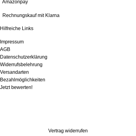
Amazonpay
Rechnungskauf mit Klarna
Hilfreiche Links
Impressum
AGB
Datenschutzerklärung
Widerrufsbelehrung
Versandarten
Bezahlmöglichkeiten
Jetzt bewerten!
Wir machen ein paar Tage Sommerurlaub und sind ab dem 1. August wieder für
euch da. Bestellen könnt ihr natürlich weiterhin*. Dazu gibt es 10% Rabatt auf
alles mit dem Code: Kaspero10 (
*entsprechend gelten verlängerte Lieferzeiten)
Vertrag widerrufen