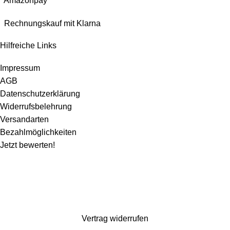
Amazonpay
Rechnungskauf mit Klarna
Hilfreiche Links
Impressum
AGB
Datenschutzerklärung
Widerrufsbelehrung
Versandarten
Bezahlmöglichkeiten
Jetzt bewerten!
Wir machen ein paar Tage Sommerurlaub und sind ab dem 1. August wieder für
euch da. Bestellen könnt ihr natürlich weiterhin*. Dazu gibt es 10% Rabatt auf
alles mit dem Code: Kaspero10 (
*entsprechend gelten verlängerte Lieferzeiten)
Vertrag widerrufen