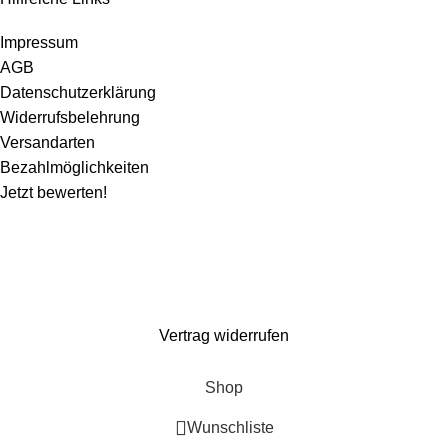
Impressum
AGB
Datenschutzerklärung
Widerrufsbelehrung
Versandarten
Bezahlmöglichkeiten
Jetzt bewerten!
Wir machen ein paar Tage Sommerurlaub und sind ab dem 1. August wieder für
euch da. Bestellen könnt ihr natürlich weiterhin*. Dazu gibt es 10% Rabatt auf
alles mit dem Code: Kaspero10 (
*entsprechend gelten verlängerte Lieferzeiten)
Vertrag widerrufen
Shop
Wunschliste