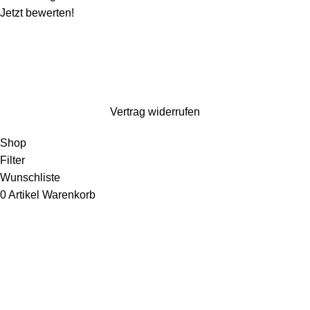
Jetzt bewerten!
Wir machen ein paar Tage Sommerurlaub und sind ab dem 1. August wieder für
euch da. Bestellen könnt ihr natürlich weiterhin*. Dazu gibt es 10% Rabatt auf
alles mit dem Code: Kaspero10 (
*entsprechend gelten verlängerte Lieferzeiten)
Vertrag widerrufen
Shop
Filter
Wunschliste
0
Artikel
Warenkorb