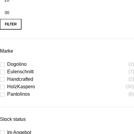
FILTER
Marke
Dogolino
(2)
Eulenschnitt
(7)
Handcrafted
(2)
HolzKaspero
(30)
Pantolinos
(6)
Stock status
Im Angebot