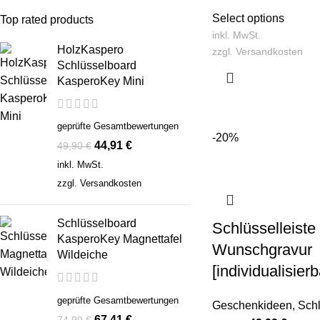
Select options
Top rated products
inkl. MwSt.
HolzKaspero
zzgl.
Versandkosten
Schlüsselboard
KasperoKey Mini
geprüfte Gesamtbewertungen
-20%
44,91
€
49,90
€
inkl. MwSt.
zzgl.
Versandkosten
Schlüsselboard
Schlüsselleist
KasperoKey Magnettafel
Wunschgravur
Wildeiche
[individualisier
geprüfte Gesamtbewertungen
Geschenkideen
,
Sch
67,41
€
74,90
€