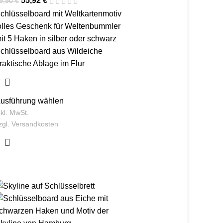
55,92
€
9,90
€
chlüsselboard mit Weltkartenmotiv
olles Geschenk für Weltenbummler
it 5 Haken in silber oder schwarz
chlüsselboard aus Wildeiche
raktische Ablage im Flur
usführung wählen
nkl. MwSt.
zgl.
Versandkosten