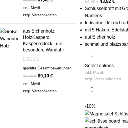
43,92
€
54,90
€
inkl. MwSt.
Schlüsselbrett mit G
zzgl.
Versandkosten
Namens
Individuell für dich 
mit 5 Haken: Edelsta
aus Eichenholz:
auf Eichenholz
HolzKaspero
Kasper'o'clock - die
schmal und platzspa
besondere Wanduhr
Select options
geprüfte Gesamtbewertungen
inkl. MwSt.
89,10
€
99,00
€
zzgl.
Versandkosten
inkl. MwSt.
zzgl.
Versandkosten
-10%