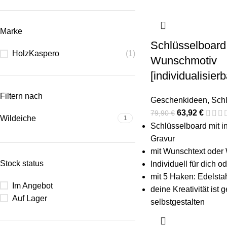
Marke
Schlüsselboar
HolzKaspero
(1)
Wunschmotiv
[individualisierb
Filtern nach
Geschenkideen
,
Sch
63,92
€
79,90
€
Wildeiche
1
Schlüsselboard mit in
Gravur
mit Wunschtext oder
Stock status
Individuell für dich 
mit 5 Haken: Edelsta
Im Angebot
deine Kreativität ist 
Auf Lager
selbstgestalten