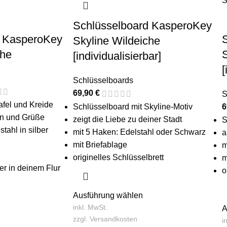
Schlüsselboard KasperoKey
d KasperoKey
Skyline Wildeiche
che
S
[individualisierbar]
[
Schlüsselboards
69,90
€
S
afel und Kreide
Schlüsselboard mit Skyline-Motiv
6
en und Grüße
zeigt die Liebe zu deiner Stadt
S
tahl in silber
mit 5 Haken: Edelstahl oder Schwarz
a
mit Briefablage
m
originelles Schlüsselbrett
m
er in deinem Flur
o
Ausführung wählen
inkl. MwSt.
A
zzgl.
Versandkosten
i