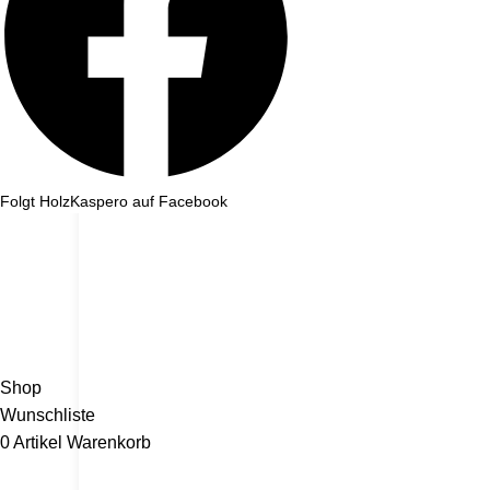
Folgt HolzKaspero auf Facebook
Wir machen ein paar Tage Sommerurlaub und sind ab dem 1. August wieder für e
Shop
Wunschliste
0
Artikel
Warenkorb