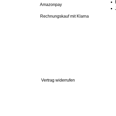
Amazonpay
Rechnungskauf mit Klarna
uch da. Bestellen könnt ihr natürlich weiterhin*. Dazu gibt es 10% Rabatt auf
gelten verlängerte Lieferzeiten)
Vertrag widerrufen