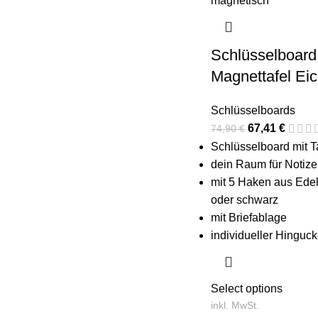
Schlüsselboar
Magnettafel Ei
Schlüsselboards
67,41
€
74,90
€
Schlüsselboard mit T
dein Raum für Notiz
mit 5 Haken aus Edels
oder schwarz
mit Briefablage
individueller Hinguck
Select options
inkl. MwSt.