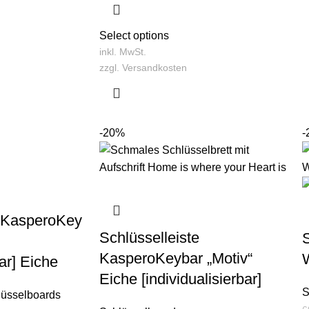
Select options
inkl. MwSt.
zzgl.
Versandkosten
-20%
-
e KasperoKey
Schlüsselleiste
KasperoKeybar „Motiv“
W
bar] Eiche
Eiche [individualisierbar]
S
lüsselboards