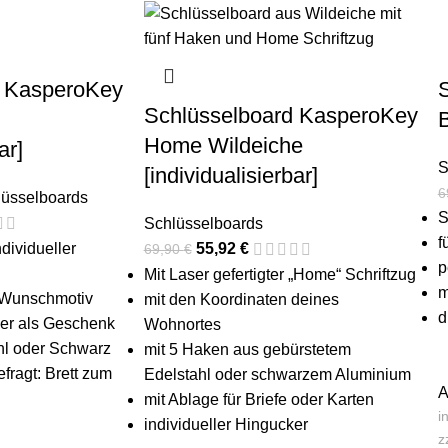
d KasperoKey
Schlüsselboard KasperoKey
Home Wildeiche
ar]
S
[individualisierbar]
6
lüsselboards
S
Schlüsselboards
f
dividueller
55,92
€
69,90
€
p
Mit Laser gefertigter „Home“ Schriftzug
m
 Wunschmotiv
mit den Koordinaten deines
d
oder als Geschenk
Wohnortes
hl oder Schwarz
mit 5 Haken aus gebürstetem
gefragt: Brett zum
Edelstahl oder schwarzem Aluminium
A
mit Ablage für Briefe oder Karten
i
individueller Hingucker
z