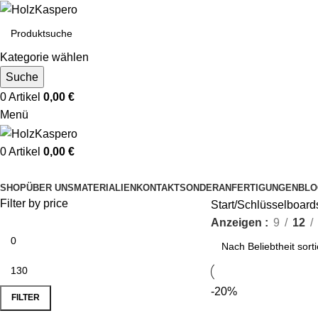
Kategorie wählen
Suche
0
Artikel
0,00
€
Menü
0
Artikel
0,00
€
Kategorien durchsuchen
SHOP
ÜBER UNS
MATERIALIEN
KONTAKT
SONDERANFERTIGUNGEN
BLO
Filter by price
Start
Schlüsselboard
Anzeigen
9
12
-20%
FILTER