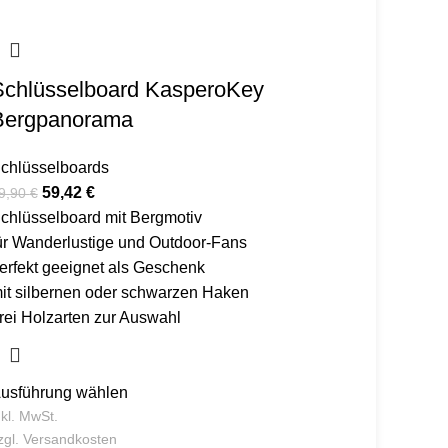
Schlüsselboard KasperoKey
Bergpanorama
chlüsselboards
59,42
€
9,90
€
chlüsselboard mit Bergmotiv
ür Wanderlustige und Outdoor-Fans
erfekt geeignet als Geschenk
it silbernen oder schwarzen Haken
rei Holzarten zur Auswahl
usführung wählen
nkl. MwSt.
zgl.
Versandkosten