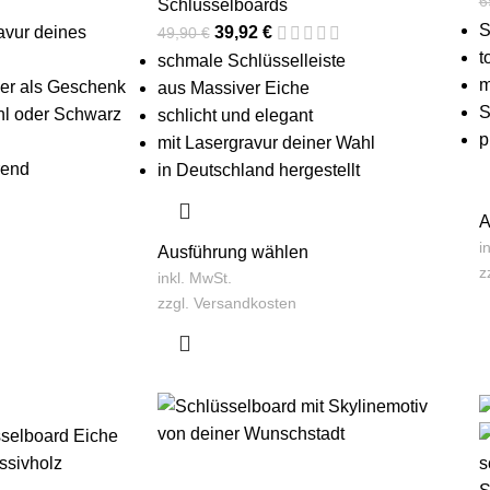
6
Schlüsselboards
S
ravur deines
39,92
€
49,90
€
t
schmale Schlüsselleiste
m
oder als Geschenk
aus Massiver Eiche
S
hl oder Schwarz
schlicht und elegant
p
mit Lasergravur deiner Wahl
rend
in Deutschland hergestellt
A
i
Ausführung wählen
z
inkl. MwSt.
zzgl.
Versandkosten