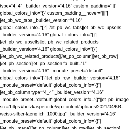
type=“4_4″ _builder_version=“4.16″ custom_padding=“|||“
global_colors_info=“{}“ custom_padding__hover=“|||“]
[et_pb_wc_tabs _builder_version=“4.16″
global_colors_info=“{}“] [/et_pb_wc_tabs][et_pb_wc_upsells
_builder_version=“4.16″ global_colors_info=“{}“]
[/et_pb_wc_upsells][et_pb_wc_related_products
_builder_version=“4.16″ global_colors_info=“{}“]
[/et_pb_wc_related_products][/et_pb_column][/et_pb_row]
[/et_pb_section][et_pb_section fb_built=“1″
_builder_version=“4.16″ _module_preset=“default“
global_colors_info=“{}“][et_pb_row _builder_version=“4.16″
_module_preset=“default“ global_colors_info=“{}“]
[et_pb_column type=“4_4″ _builder_version=“4.16″
_module_preset=“default“ global_colors_info=“{}“][et_pb_image
src=“https://holzkaspero.de/wp-content/uploads/2021/04/KB-
weiss-silber-laenglich_1000.jpg“ _builder_version=“4.16″
_module_preset=“default“ global_colors_info=“{}“]
[/et_pb_image][/et_pb_column][/et_pb_row][/et_pb_section]