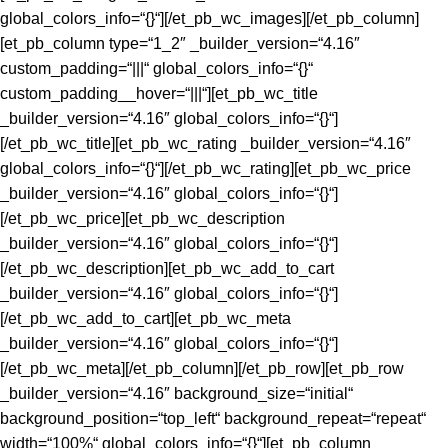
global_colors_info=“{}“][/et_pb_wc_images][/et_pb_column]
[et_pb_column type=“1_2″ _builder_version=“4.16″
custom_padding=“|||“ global_colors_info=“{}“
custom_padding__hover=“|||“][et_pb_wc_title
_builder_version=“4.16″ global_colors_info=“{}“]
[/et_pb_wc_title][et_pb_wc_rating _builder_version=“4.16″
global_colors_info=“{}“][/et_pb_wc_rating][et_pb_wc_price
_builder_version=“4.16″ global_colors_info=“{}“]
[/et_pb_wc_price][et_pb_wc_description
_builder_version=“4.16″ global_colors_info=“{}“]
[/et_pb_wc_description][et_pb_wc_add_to_cart
_builder_version=“4.16″ global_colors_info=“{}“]
[/et_pb_wc_add_to_cart][et_pb_wc_meta
_builder_version=“4.16″ global_colors_info=“{}“]
[/et_pb_wc_meta][/et_pb_column][/et_pb_row][et_pb_row
_builder_version=“4.16″ background_size=“initial“
background_position=“top_left“ background_repeat=“repeat“
width=“100%“ global_colors_info=“{}“][et_pb_column