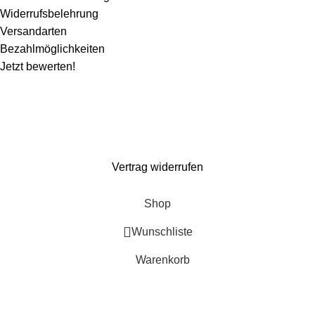
Widerrufsbelehrung
Versandarten
Bezahlmöglichkeiten
Jetzt bewerten!
Wir machen ein paar Tage Sommerurlaub und sind ab dem 1. August wieder für
euch da. Bestellen könnt ihr natürlich weiterhin*. Dazu gibt es 10% Rabatt auf
alles mit dem Code: Kaspero10 (
*entsprechend gelten verlängerte Lieferzeiten)
Vertrag widerrufen
Shop
Wunschliste
Warenkorb