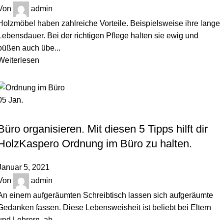
Von
admin
Holzmöbel haben zahlreiche Vorteile. Beispielsweise ihre lange
Lebensdauer. Bei der richtigen Pflege halten sie ewig und
büßen auch übe...
Weiterlesen
05
Jan.
,
HOLZBLOG
ORDNUNGSTIPPS
Büro organisieren. Mit diesen 5 Tipps hilft dir
HolzKaspero Ordnung im Büro zu halten.
Januar 5, 2021
Von
admin
An einem aufgeräumten Schreibtisch lassen sich aufgeräumte
Gedanken fassen. Diese Lebensweisheit ist beliebt bei Eltern
und Lehrern, ab...