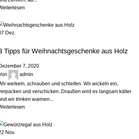
Weiterlesen
07
Dez.
,
HOLZBLOG
UNCATEGORIZED
3 Tipps für Weihnachtsgeschenke aus Holz
Dezember 7, 2020
Von
admin
Wir werkeln, schrauben und schleifen. Wir wickeln ein,
verpacken und verschicken. Draußen wird es langsam kälter
und wir trinken warmen...
Weiterlesen
22
Nov.