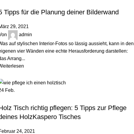
,
HOLZBLOG
ORDNUNGSTIPPS
5 Tipps für die Planung deiner Bilderwand
März 29, 2021
Von
admin
Was auf stylischen Interior-Fotos so lässig aussieht, kann in den
eigenen vier Wänden eine echte Herausforderung darstellen:
das Arrang...
Weiterlesen
24
Feb.
,
HOLZBLOG
UNCATEGORIZED
Holz Tisch richtig pflegen: 5 Tipps zur Pflege
deines HolzKaspero Tisches
Februar 24, 2021