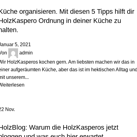
,
HOLZBLOG
ORDNUNGSTIPPS
Küche organisieren. Mit diesen 5 Tipps hilft dir
HolzKaspero Ordnung in deiner Küche zu
halten.
Januar 5, 2021
Von
admin
Wir HolzKasperos kochen gern. Am liebsten machen wir das in
einer aufgeräumten Küche, aber das ist im hektischen Alltag un
mit unserem...
Weiterlesen
22
Nov.
,
HINTER DEN KULISSEN
HOLZBLOG
HolzBlog: Warum die HolzKasperos jetzt
bloggen und was euch hier erwartet