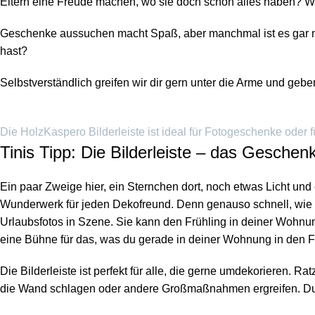
Eltern eine Freude machen, wo sie doch schon alles haben? Wa
Geschenke aussuchen macht Spaß, aber manchmal ist es gar nicht 
hast?
Selbstverständlich greifen wir dir gern unter die Arme und ge
Die HolzKaspero Bilderleiste ist ideal für Fotogeschenke oder
Tinis Tipp: Die Bilderleiste – das Gesche
Ein paar Zweige hier, ein Sternchen dort, noch etwas Licht und
Wunderwerk für jeden Dekofreund. Denn genauso schnell, wie si
Urlaubsfotos in Szene. Sie kann den Frühling in deiner Wohnu
eine Bühne für das, was du gerade in deiner Wohnung in den 
Die Bilderleiste ist perfekt für alle, die gerne umdekorieren. 
die Wand schlagen oder andere Großmaßnahmen ergreifen. Du k