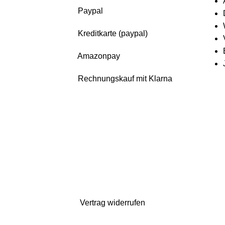
Paypal
Kreditkarte (paypal)
Amazonpay
Rechnungskauf mit Klarna
uch da. Bestellen könnt ihr natürlich weiterhin*. Dazu gibt es 10% Rabatt auf
gelten verlängerte Lieferzeiten)
Vertrag widerrufen