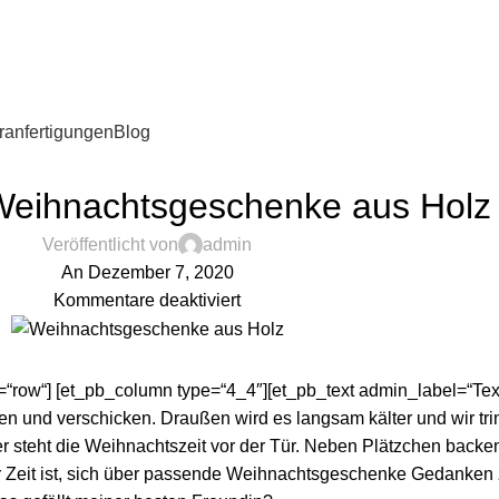
anfertigungen
Blog
,
HOLZBLOG
UNCATEGORIZED
 Weihnachtsgeschenke aus Holz
Veröffentlicht von
admin
An Dezember 7, 2020
Kommentare deaktiviert
“row“] [et_pb_column type=“4_4″][et_pb_text admin_label=“Text
ken und verschicken. Draußen wird es langsam kälter und wir t
r steht die Weihnachtszeit vor der Tür. Neben Plätzchen backe
er Zeit ist, sich über passende Weihnachtsgeschenke Gedanke