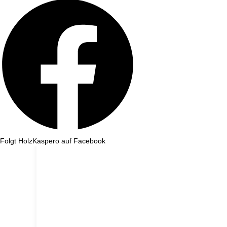
Folgt HolzKaspero auf Facebook
Wir machen ein paar Tage Sommerurlaub und sind ab dem 1. August wieder für e