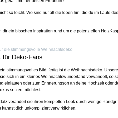
s gefällt meiner besten Freundin?
so leicht. Wo sind nur all die Ideen hin, die du im Laufe des J
ben dir ein bisschen Inspiration rund um die potenziellen Holz
 für die stimmungsvolle Weihnachtsdeko.
nk für Deko-Fans
 ein stimmungsvolles Bild: fertig ist die Weihnachtsdeko. Unser
e sich in ein kleines Weihnachtswunderland verwandelt, so sch
ng einläuten oder zum Erinnerungsort an deine Hochzeit oder d
Fokus setzen möchtest.
Ratzfatz verändert sie ihren kompletten Look durch wenige Handgr
annst dich unkompliziert verwirklichen.