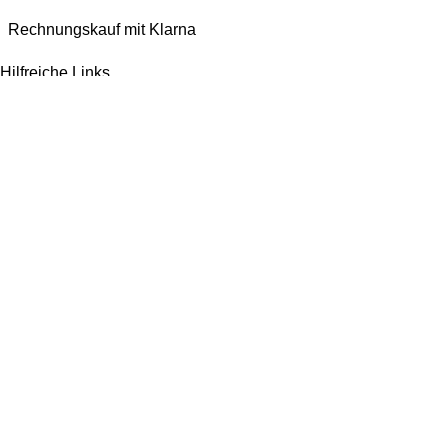
Rechnungskauf mit Klarna
Hilfreiche Links
Impressum
AGB
Datenschutzerklärung
Widerrufsbelehrung
Versandarten
Bezahlmöglichkeiten
Jetzt bewerten!
Wir machen ein paar Tage Sommerurlaub und sind ab dem 1. August wieder für
euch da. Bestellen könnt ihr natürlich weiterhin*. Dazu gibt es 10% Rabatt auf
alles mit dem Code: Kaspero10 (
*entsprechend gelten verlängerte Lieferzeiten)
Vertrag widerrufen