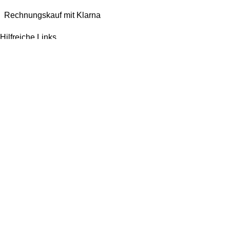
Rechnungskauf mit Klarna
Hilfreiche Links
Impressum
AGB
Datenschutzerklärung
Widerrufsbelehrung
Versandarten
Bezahlmöglichkeiten
Jetzt bewerten!
Wir machen ein paar Tage Sommerurlaub und sind ab dem 1. August wieder für
euch da. Bestellen könnt ihr natürlich weiterhin*. Dazu gibt es 10% Rabatt auf
alles mit dem Code: Kaspero10 (
*entsprechend gelten verlängerte Lieferzeiten)
Vertrag widerrufen