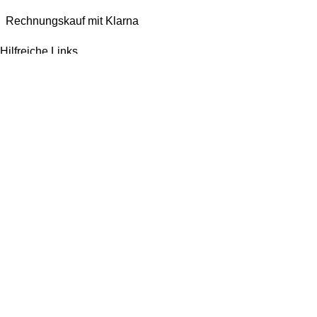
Rechnungskauf mit Klarna
Hilfreiche Links
Impressum
AGB
Datenschutzerklärung
Widerrufsbelehrung
Versandarten
Bezahlmöglichkeiten
Jetzt bewerten!
Wir machen ein paar Tage Sommerurlaub und sind ab dem 1. August wieder für
euch da. Bestellen könnt ihr natürlich weiterhin*. Dazu gibt es 10% Rabatt auf
alles mit dem Code: Kaspero10 (
*entsprechend gelten verlängerte Lieferzeiten)
Vertrag widerrufen