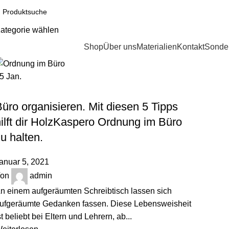
ategorie wählen
ategorien durchsuchen
Shop
Über uns
Materialien
Kontakt
Sonder
05
Jan.
,
HOLZBLOG
ORDNUNGSTIPPS
üro organisieren. Mit diesen 5 Tipps
ilft dir HolzKaspero Ordnung im Büro
u halten.
anuar 5, 2021
on
admin
n einem aufgeräumten Schreibtisch lassen sich
ufgeräumte Gedanken fassen. Diese Lebensweisheit
st beliebt bei Eltern und Lehrern, ab...