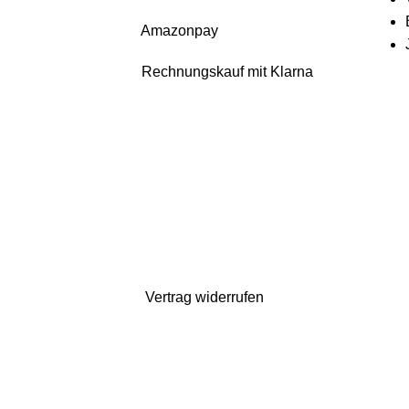
Amazonpay
Rechnungskauf mit Klarna
uch da. Bestellen könnt ihr natürlich weiterhin*. Dazu gibt es 10% Rabatt auf
gelten verlängerte Lieferzeiten)
Vertrag widerrufen
Shop
Wunschliste