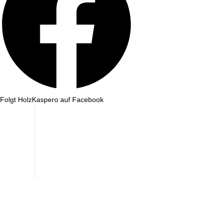
Folgt HolzKaspero auf Facebook
Wir machen ein paar Tage Sommerurlaub und sind ab dem 1. August wieder für e