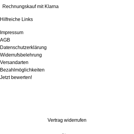
Rechnungskauf mit Klarna
Hilfreiche Links
Impressum
AGB
Datenschutzerklärung
Widerrufsbelehrung
Versandarten
Bezahlmöglichkeiten
Jetzt bewerten!
Wir machen ein paar Tage Sommerurlaub und sind ab dem 1. August wieder für
euch da. Bestellen könnt ihr natürlich weiterhin*. Dazu gibt es 10% Rabatt auf
alles mit dem Code: Kaspero10 (
*entsprechend gelten verlängerte Lieferzeiten)
Vertrag widerrufen