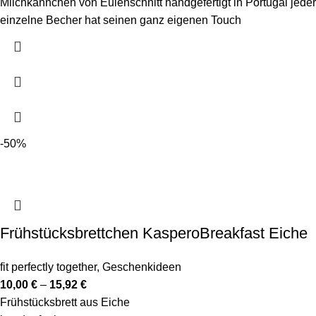
Milchkännchen von Eulenschnitt handgefertigt in Portugal jeder
einzelne Becher hat seinen ganz eigenen Touch
-50%
Frühstücksbrettchen KasperoBreakfast Eiche
fit perfectly together
,
Geschenkideen
10,00
€
–
15,92
€
Frühstücksbrett aus Eiche