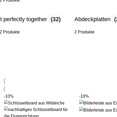
2 Produkte
it perfectly together
(32)
Abdeckplatten
(
2 Produkte
2 Produkte
-10%
-10%