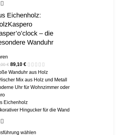
us Eichenholz:
olzKaspero
asper’o’clock – die
esondere Wanduhr
ren
89,10
€
,00
€
oße Wanduhr aus Holz
ylischer Mix aus Holz und Metall
derne Uhr für Wohnzimmer oder
ro
s Eichenholz
korativer Hingucker für die Wand
sführung wählen