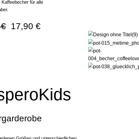
 Kaffeebecher für alle
aber.
 €
17,90 €
speroKids
rgarderobe
iedenen Größen und unterschiedlichen