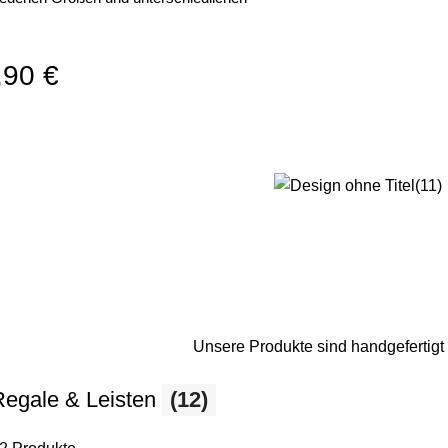
,90 €
Unsere Produkte sind handgefertig
Regale & Leisten
(12)