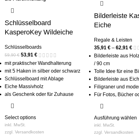
Bilderleiste K
Schlüsselboard
Eiche
KasperoKey Wildeiche
Regale & Leisten
Schlüsselboards
35,91
€
–
62,91
€
53,91
€
59,90
€
Bilderleiste aus Hol
mit praktischer Wandhalterung
/ 90 cm
mit 5 Haken in silber oder schwarz
Tolle Idee für eine 
Schlüsselboard mit Ablage
Bilderleiste aus Eic
Eiche Massivholz
Filigraner und mode
als Geschenk oder für Zuhause
Für Fotos, Bücher o
Select options
Ausführung wählen
inkl. MwSt.
inkl. MwSt.
zzgl.
Versandkosten
zzgl.
Versandkosten