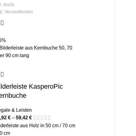
kl. MwSt.
gl.
Versandkosten
5%
ilderleiste KasperoPic
ernbuche
gale & Leisten
,92
€
–
59,42
€
lderleiste aus Holz in 50 cm / 70 cm
90 cm