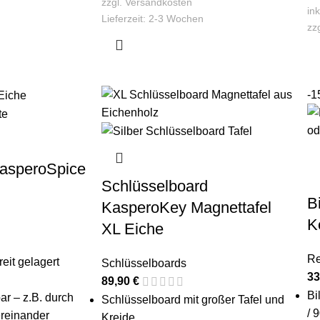
zzgl.
Versandkosten
in
Lieferzeit:
2-3 Wochen
zz
-1
asperoSpice
Schlüsselboard
B
KasperoKey Magnettafel
K
XL Eiche
Re
eit gelagert
Schlüsselboards
33
89,90
€
Bi
ar – z.B. durch
Schlüsselboard mit großer Tafel und
/ 
reinander
Kreide