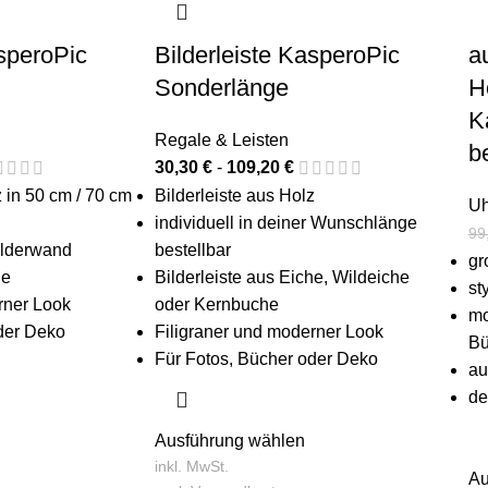
asperoPic
Bilderleiste KasperoPic
a
Sonderlänge
H
K
Regale & Leisten
b
30,30
€
-
109,20
€
z in 50 cm / 70 cm
Bilderleiste aus Holz
Uh
individuell in deiner Wunschlänge
99
Bilderwand
bestellbar
gr
he
Bilderleiste aus Eiche, Wildeiche
st
rner Look
oder Kernbuche
mo
der Deko
Filigraner und moderner Look
Bü
Für Fotos, Bücher oder Deko
au
de
Ausführung wählen
inkl. MwSt.
Au