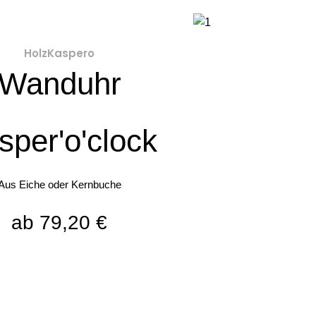
HolzKaspero
Wanduhr
sper'o'clock
Aus Eiche oder Kernbuche
ab 79,20 €