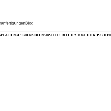
anfertigungen
Blog
KPLATTEN
GESCHENKIDEEN
KIDS
FIT PERFECTLY TOGETHER
TISCHE
BI