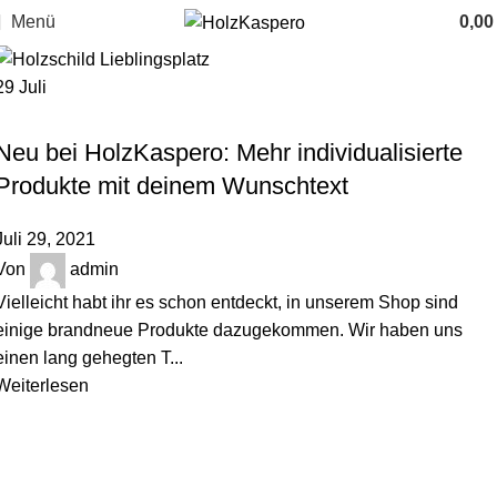
Menü
0,0
29
Juli
HINTER DEN KULISSEN
Neu bei HolzKaspero: Mehr individualisierte
Produkte mit deinem Wunschtext
Juli 29, 2021
Von
admin
Vielleicht habt ihr es schon entdeckt, in unserem Shop sind
einige brandneue Produkte dazugekommen. Wir haben uns
einen lang gehegten T...
Weiterlesen