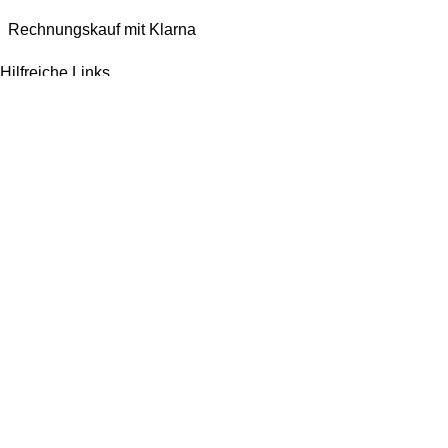
Rechnungskauf mit Klarna
Hilfreiche Links
Impressum
AGB
Datenschutzerklärung
Widerrufsbelehrung
Versandarten
Bezahlmöglichkeiten
Jetzt bewerten!
Wir machen ein paar Tage Sommerurlaub und sind ab dem 1. August wieder für
euch da. Bestellen könnt ihr natürlich weiterhin*. Dazu gibt es 10% Rabatt auf
alles mit dem Code: Kaspero10 (
*entsprechend gelten verlängerte Lieferzeiten)
Vertrag widerrufen