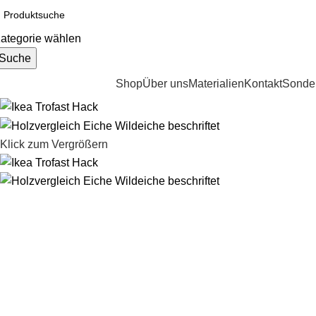
ategorie wählen
Suche
ategorien durchsuchen
Shop
Über uns
Materialien
Kontakt
Sonder
Klick zum Vergrößern