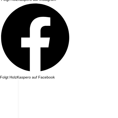
Folgt HolzKaspero auf Facebook
Wir machen ein paar Tage Sommerurlaub und sind ab dem 1. August wieder für e