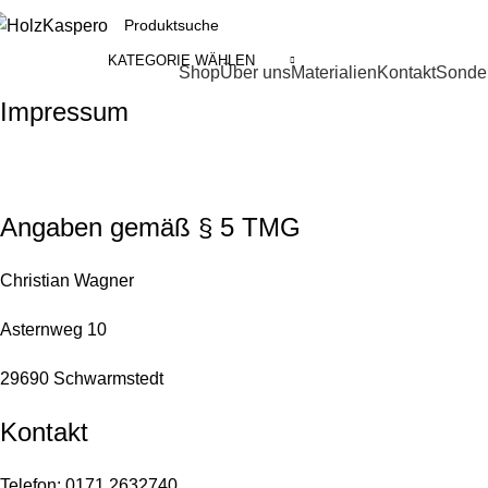
KATEGORIE WÄHLEN
ategorien durchsuchen
Shop
Über uns
Materialien
Kontakt
Sonder
Impressum
Angaben gemäß § 5 TMG
Christian Wagner
Asternweg 10
29690 Schwarmstedt
Kontakt
Telefon: 0171 2632740