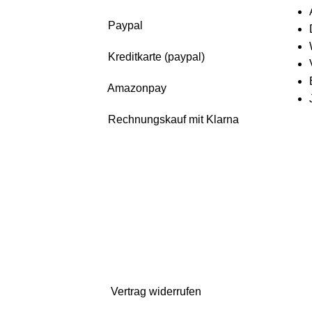
Paypal
Kreditkarte (paypal)
Amazonpay
Rechnungskauf mit Klarna
uch da. Bestellen könnt ihr natürlich weiterhin*. Dazu gibt es 10% Rabatt auf
gelten verlängerte Lieferzeiten)
Vertrag widerrufen