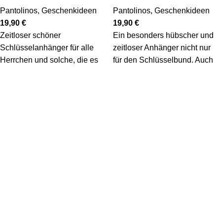
Pantolinos
,
Geschenkideen
Pantolinos
,
Geschenkideen
19,90
€
19,90
€
Zeitloser schöner
Ein besonders hübscher und
Schlüsselanhänger für alle
zeitloser Anhänger nicht nur
Herrchen und solche, die es
für den Schlüsselbund. Auch
noch werden wollen.
an deiner Handtasche ist er
ein dekoratives Accessoire.
Weiterlesen
inkl. 19 % MwSt.
Weiterlesen
zzgl.
Versandkosten
inkl. 19 % MwSt.
zzgl.
Versandkosten
Ausverkauft
Ausverkauft