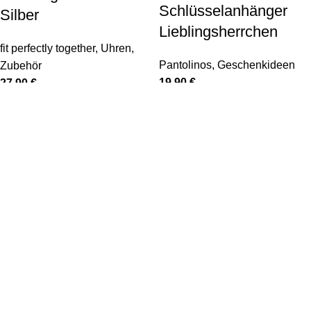
Schlüsselanhänger
Silber
Lieblingsherrchen
fit perfectly together
,
Uhren
,
Pantolinos
,
Geschenkideen
Zubehör
19,90
€
27,90
€
Zeitloser schöner
Wechselzeiger für unsere
Schlüsselanhänger für alle
Kasper'o'clock
Herrchen und solche, die es
minimalistische Uhrzeiger
noch werden wollen.
lautloses Uhrwerk
moderne Uhr für Wohnzimmer
oder Büro
Weiterlesen
dekorativer Hingucker für die
inkl. 19 % MwSt.
Wand
zzgl.
Versandkosten
In den Warenkorb
inkl. 19 % MwSt.
zzgl.
Versandkosten