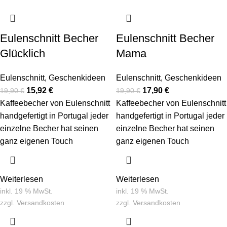
Eulenschnitt Becher
Eulenschnitt Becher
Glücklich
Mama
Eulenschnitt
,
Geschenkideen
Eulenschnitt
,
Geschenkideen
15,92
€
17,90
€
19,90
€
19,90
€
Kaffeebecher von Eulenschnitt
Kaffeebecher von Eulenschnitt
handgefertigt in Portugal jeder
handgefertigt in Portugal jeder
einzelne Becher hat seinen
einzelne Becher hat seinen
ganz eigenen Touch
ganz eigenen Touch
Weiterlesen
Weiterlesen
inkl. 19 % MwSt.
inkl. 19 % MwSt.
zzgl.
Versandkosten
zzgl.
Versandkosten