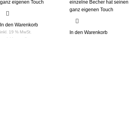
ganz eigenen Touch
einzelne Becher hat seinen
ganz eigenen Touch
In den Warenkorb
inkl. 19 % MwSt.
In den Warenkorb
zzgl.
Versandkosten
inkl. 19 % MwSt.
zzgl.
Versandkosten
Ausverkauft
Ausverkauft
Pantolinos
Pantolinos
Schlüsselanhänger
Schlüsselanhänger
Bester Papa
Beste Mama